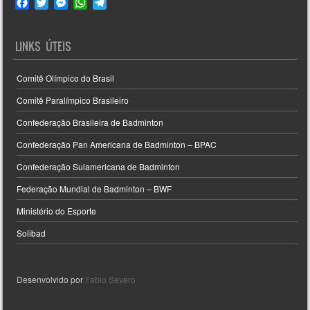
F
T
M
W
T
a
w
e
h
e
c
i
s
a
l
e
t
s
t
e
LINKS ÚTEIS
b
t
e
s
g
o
e
n
A
r
Comitê Olímpico do Brasil
o
r
g
p
a
k
e
p
m
Comitê Paralímpico Brasileiro
r
Confederação Brasileira de Badminton
Confederação Pan Americana de Badminton – BPAC
Confederação Sulamericana de Badminton
Federação Mundial de Badminton – BWF
Ministério do Esporte
Solibad
Desenvolvido por
Fabio Severo