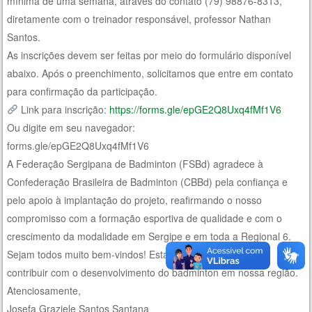
mínima de uma semana, através do contato (79) 98876-8313,
diretamente com o treinador responsável, professor Nathan
Santos.
As inscrições devem ser feitas por meio do formulário disponível
abaixo. Após o preenchimento, solicitamos que entre em contato
para confirmação da participação.
Link para inscrição:
https://forms.gle/epGE2Q8Uxq4fMf1V6
Ou digite em seu navegador:
forms.gle/epGE2Q8Uxq4fMf1V6
A Federação Sergipana de Badminton (FSBd) agradece à
Confederação Brasileira de Badminton (CBBd) pela confiança e
pelo apoio à implantação do projeto, reafirmando o nosso
compromisso com a formação esportiva de qualidade e com o
crescimento da modalidade em Sergipe e em toda a Regional 6.
Sejam todos muito bem-vindos! Estamos à disposição para
contribuir com o desenvolvimento do badminton em nossa região.
Atenciosamente,
Josefa Graziele Santos Santana