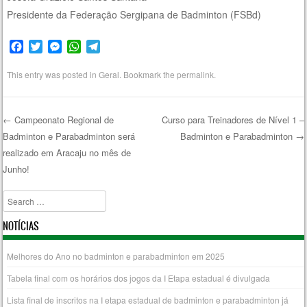
Presidente da Federação Sergipana de Badminton (FSBd)
F
T
M
W
T
a
w
e
h
e
c
i
s
a
l
This entry was posted in
Geral
. Bookmark the
permalink
.
e
t
s
t
e
b
t
e
s
g
o
e
n
A
r
←
Campeonato Regional de
Curso para Treinadores de Nível 1 –
o
r
g
p
a
Badminton e Parabadminton será
Badminton e Parabadminton
→
Post navigation
k
e
p
m
realizado em Aracaju no mês de
r
Junho!
Search
NOTÍCIAS
Melhores do Ano no badminton e parabadminton em 2025
Tabela final com os horários dos jogos da I Etapa estadual é divulgada
Lista final de inscritos na I etapa estadual de badminton e parabadminton já